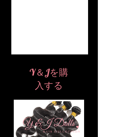
Y＆Jを購
入する