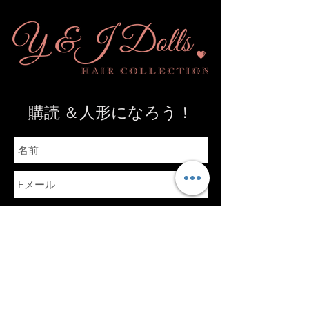
購読
＆人形になろう！
送信
クイックリンク