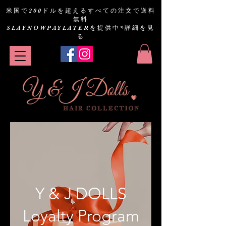
米国で200ドルを超えるすべての注文で送料
無料
SLAYNOWPAYLATERを提供中
*詳細を見
る
Y & J DOLLS
Loyalty Program