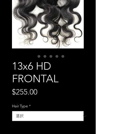
13x6 HD
FRONTAL
価
$255.00
格
Hair Type
*
数量
*